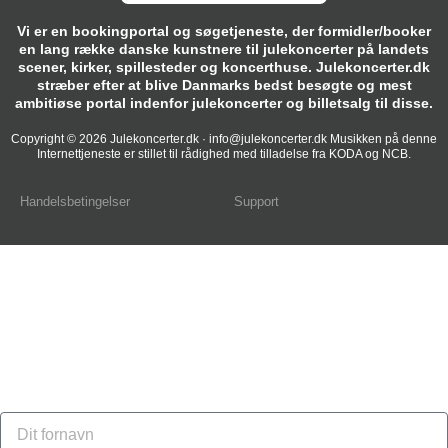
Vi er en bookingportal og søgetjeneste, der formidler/booker
en lang række danske kunstnere til julekoncerter på landets
scener, kirker, spillesteder og koncerthuse. Julekoncerter.dk
stræber efter at blive Danmarks bedst besøgte og mest
ambitiøse portal indenfor julekoncerter og billetsalg til disse.
Copyright © 2026 Julekoncerter.dk · info@julekoncerter.dk Musikken på denne
Internettjeneste er stillet til rådighed med tilladelse fra KODA og NCB.
Handelsbetingelser
Support