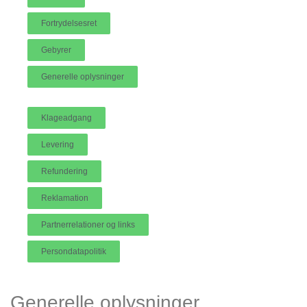
Fortrydelsesret
Gebyrer
Generelle oplysninger
Klageadgang
Levering
Refundering
Reklamation
Partnerrelationer og links
Persondatapolitik
Generelle oplysninger