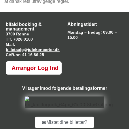
af dansk rets ufravigelige regler.
bifald booking &
Åbningstider:
management
Mandag – fredag: 09.00 –
3700 Rønne
15.00
Tlf. 7026 0100
Mail.
billetsalg@julekoncerter.dk
CVR-nr: 41 16 86 25
Arrangør Log Ind
Vi tager imod følgende betalingsformer
Mistet dine billetter?