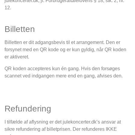
julekoncerter.dk, jf. Forbrugeraftalelovens § 18, stk. 2, nr.
12.
Billetten
Billetten er dit adgangsbevis til et arrangement. Den er
forsynet med en QR kode og er kun gyldig, når QR koden
er aktiveret.
QR koden accepteres kun én gang. Hvis den forsøges
scannet ved indgangen mere end en gang, afvises den.
Refundering
I tilfælde af aflysning er det julekoncerter.dk’s ansvar at
sikre refundering af billetprisen. Der refunderes IKKE