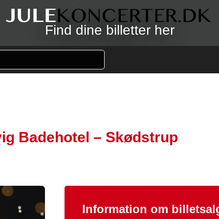
Find dine billetter her
ig Badehotel – Skødstrup
Information om billetsal