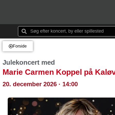
Forside
Julekoncert med
Marie Carmen Koppel på Kaløv
20. december 2026 · 14:00