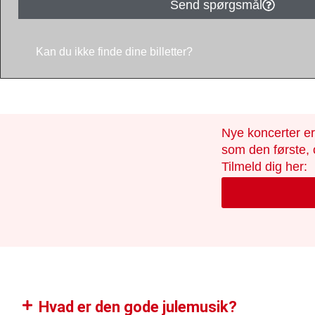
Send spørgsmål
Kan du ikke finde dine billetter?
Nye koncerter er
som den første, 
Tilmeld dig her:
Hvad er den gode julemusik?​