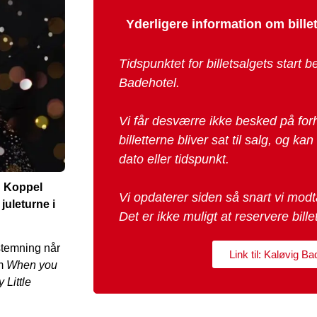
Yderligere information om bill
Tidspunktet for billetsalgets start
Badehotel.
Vi får desværre ikke besked på fo
billetterne bliver sat til salg, og ka
dato eller tidspunkt.
n Koppel
Vi opdaterer siden så snart vi modt
juleturne i
Det er ikke muligt at reservere billet
estemning når
Link til: Kaløvig Ba
om
When you
 Little