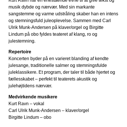
Kurt Ravn har en enestående evne til at give tekst og
musik dybde og nærvær. Med sin markante
sangstemme og varme udstråling skaber han en intens
og stemningsfuld juleoplevelse. Sammen med Carl
Ulrik Munk-Andersen på klaver/orgel og Birgitte
Lindum på obo fyldes teateret af klang, ro og
julestemning.
Repertoire
Koncerten byder på en varieret blanding af kendte
julesange, traditionelle salmer og stemningsfulde
juleklassikere. Et program, der taler til både hjertet og
fællesskabet – perfekt til teaterets akustik og
julehøjtidens nærvær.
Medvirkende musikere
Kurt Ravn – vokal
Carl Ulrik Munk-Andersen – klaver/orgel
Birgitte Lindum – obo