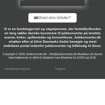
Mistet dine billetter?
Vi er en bookingportal og søgetjeneste, der formidler/booker
en lang række danske kunstnere til julekoncerter på landets
scener, kirker, spillesteder og koncerthuse. Julekoncerter.dk
stræber efter at blive Danmarks bedst besøgte og mest
ambitiøse portal indenfor julekoncerter og billetsalg til disse.
Copyright © 2026 Julekoncerter.dk · info@julekoncerter.dk Musikken på denne
Internettjeneste er stillet til rådighed med tilladelse fra KODA og NCB.
Handelsbetingelser
Support