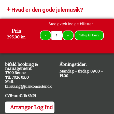
Hvad er den gode julemusik?​
Stadigvæk ledige billetter
Pris
−
+
Tilføj til kurv
295,00
kr.
bifald booking &
Åbningstider:
management
Mandag – fredag: 09.00 –
3700 Rønne
15.00
Tlf. 7026 0100
Mail.
billetsalg@julekoncerter.dk
CVR-nr: 41 16 86 25
Arrangør Log Ind