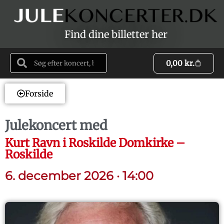
Find dine billetter her
0,00
kr.
Forside
Julekoncert med
Kurt Ravn i Roskilde Domkirke –
Roskilde
6. december 2026 · 14:00