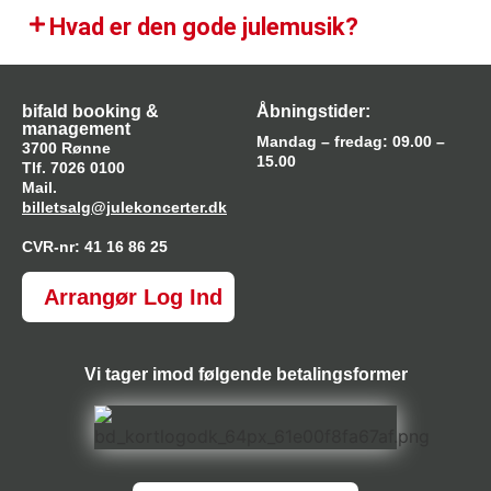
Hvad er den gode julemusik?​
bifald booking &
Åbningstider:
management
Mandag – fredag: 09.00 –
3700 Rønne
15.00
Tlf. 7026 0100
Mail.
billetsalg@julekoncerter.dk
CVR-nr: 41 16 86 25
Arrangør Log Ind
Vi tager imod følgende betalingsformer