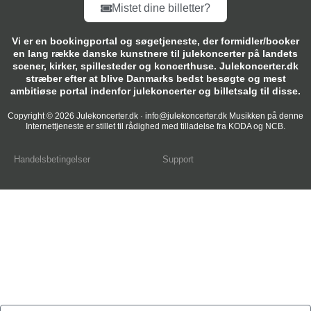
Mistet dine billetter?
Vi er en bookingportal og søgetjeneste, der formidler/booker
en lang række danske kunstnere til julekoncerter på landets
scener, kirker, spillesteder og koncerthuse. Julekoncerter.dk
stræber efter at blive Danmarks bedst besøgte og mest
ambitiøse portal indenfor julekoncerter og billetsalg til disse.
Copyright © 2026 Julekoncerter.dk · info@julekoncerter.dk Musikken på denne
Internettjeneste er stillet til rådighed med tilladelse fra KODA og NCB.
Handelsbetingelser
Support