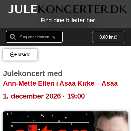
Find dine billetter her
0,00
kr.
Forside
Julekoncert med
Ann-Mette Elten i Asaa Kirke – Asaa
1. december 2026 · 19:00